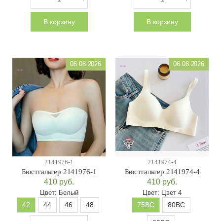
В корзину
В корзину
06.08.2026
06.08.2026
2141976-1
2141974-4
Бюстгальтер 2141976-1
Бюстгальтер 2141974-4
410
руб.
410
руб.
Цвет:
Белый
Цвет:
Цвет 4
42
44
46
48
75BC
80BC