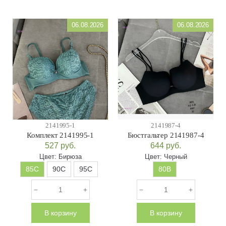
06.08.2026
06.08.2026
2141995-1
2141987-4
Комплект 2141995-1
Бюстгальтер 2141987-4
527
руб.
644
руб.
Цвет:
Бирюза
Цвет:
Черный
85C
90C
95C
80B
В корзину
В корзину