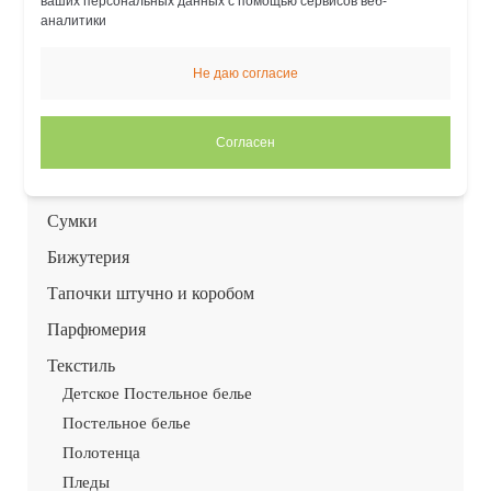
ваших персональных данных с помощью сервисов веб-
Джинсы, брюки, шорты (муж)
аналитики
Спортивная одежда (муж)
Не даю согласие
Носки
Платки и палантины
Согласен
СолнцеЗащитные очки
Чемоданы
Сумки
Бижутерия
Тапочки штучно и коробом
Парфюмерия
Текстиль
Детское Постельное белье
Постельное белье
Полотенца
Пледы